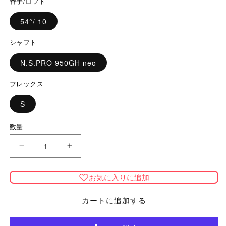
番手/ロフト
格
54°/ 10
シャフト
N.S.PRO 950GH neo
フレックス
S
数量
数
量
RC
RC
BB
BB
PLUS
PLUS
お気に入りに追加
ウェッ
ウェッ
ジ
ジ
カートに追加する
54/10
54/10
N.S.PRO
N.S.PRO