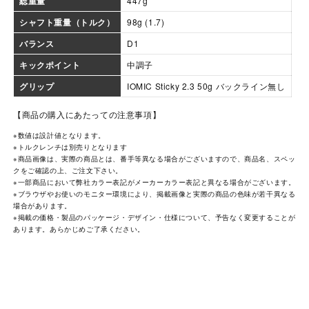
総重量
447g
シャフト重量（トルク）
98g (1.7)
バランス
D1
キックポイント
中調子
グリップ
IOMIC Sticky 2.3 50g バックライン無し
【商品の購入にあたっての注意事項】
※数値は設計値となります。
※トルクレンチは別売りとなります
※商品画像は、実際の商品とは、番手等異なる場合がございますので、商品名、スペッ
クをご確認の上、ご注文下さい。
※一部商品において弊社カラー表記がメーカーカラー表記と異なる場合がございます。
※ブラウザやお使いのモニター環境により、掲載画像と実際の商品の色味が若干異なる
場合があります。
※掲載の価格・製品のパッケージ・デザイン・仕様について、予告なく変更することが
あります。あらかじめご了承ください。