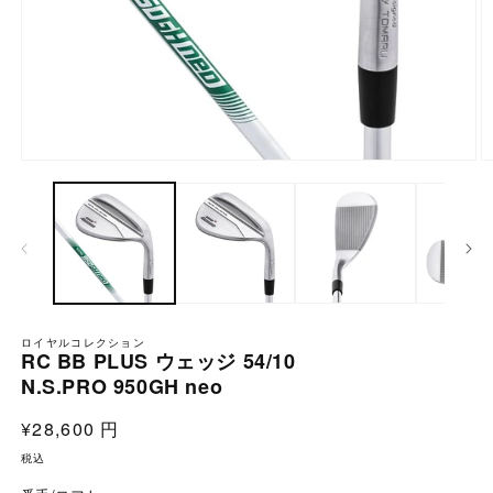
モー
ダ
ル
で
メ
ディ
ア
(1)
(2
を
ロイヤルコレクション
開
RC BB PLUS ウェッジ 54/10
く
N.S.PRO 950GH neo
通
¥28,600 円
常
税込
価