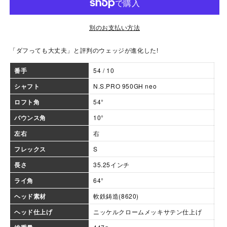
950GH
950GH
neo
neo
の
の
別のお支払い方法
数
数
量
量
「ダフっても大丈夫」と評判のウェッジが進化した!
を
を
番手
54 / 10
減
増
ら
や
シャフト
N.S.PRO 950GH neo
す
す
ロフト角
54°
バウンス角
10°
左右
右
フレックス
S
長さ
35.25インチ
ライ角
64°
ヘッド素材
軟鉄鋳造(8620)
ヘッド仕上げ
ニッケルクロームメッキサテン仕上げ